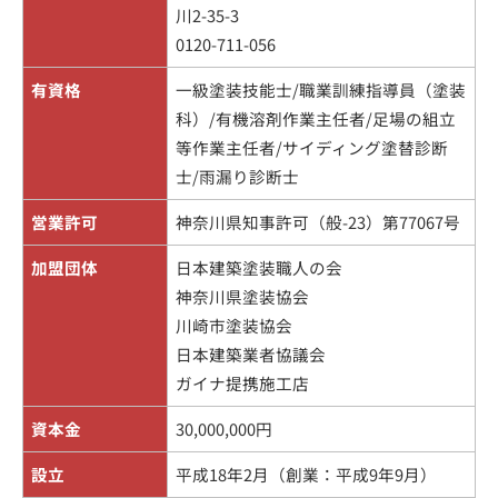
川2-35-3
0120-711-056
有資格
一級塗装技能士/職業訓練指導員（塗装
科）/有機溶剤作業主任者/足場の組立
等作業主任者/サイディング塗替診断
士/雨漏り診断士
営業許可
神奈川県知事許可（般-23）第77067号
加盟団体
日本建築塗装職人の会
神奈川県塗装協会
川崎市塗装協会
日本建築業者協議会
ガイナ提携施工店
資本金
30,000,000円
設立
平成18年2月（創業：平成9年9月）