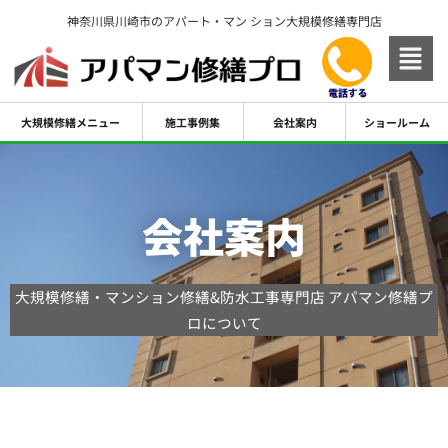
内
神奈川県川崎市のアパート・マン ション大規模修繕専門店
容
を
ス
キ
大規模修繕メニュー
施工事例集
会社案内
ショールーム
ッ
プ
会社案内
大規模修繕・マンション修繕&防水工事専門店 アパマン修繕プ
ロについて