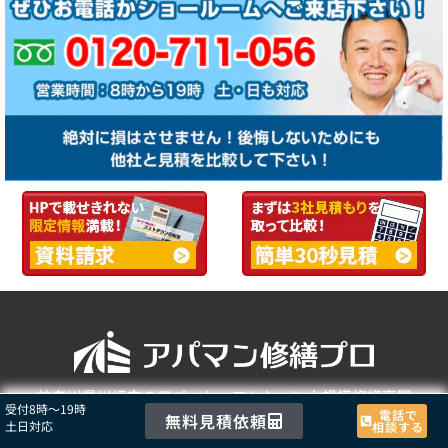
神奈川県川崎市のアパート・マンション大規模修繕専門
受付8時〜19時
電話で
無料見積依頼
店｜防水工事・外壁塗装・ タイル工事・屋根塗装・補修
土日対応
相談する
工事