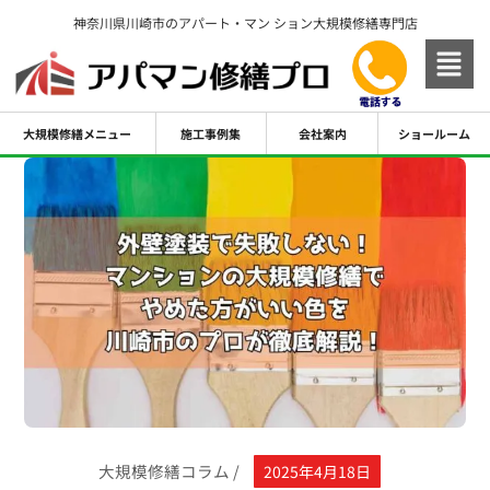
内
神奈川県川崎市のアパート・マン ション大規模修繕専門店
容
を
ス
キ
大規模修繕メニュー
施工事例集
会社案内
ショールーム
ッ
プ
大規模修繕コラム
/
2025年4月18日