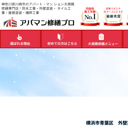
内
神奈川県川崎市のアパート・マン ション大規模
修繕専門店！防水工事・外壁塗装・ タイル工
容
事・屋根塗装・補修工事
を
ス
キ
ッ
プ
横浜市青葉区 外壁