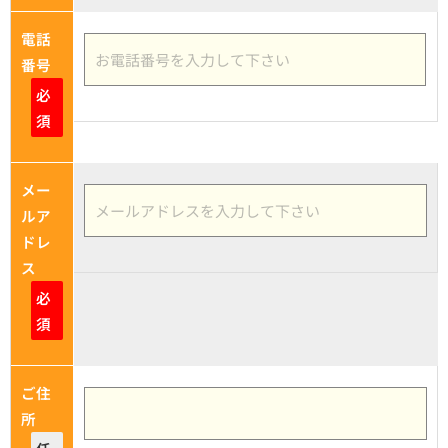
電話
番号
必
須
メー
ルア
ドレ
ス
必
須
ご住
所