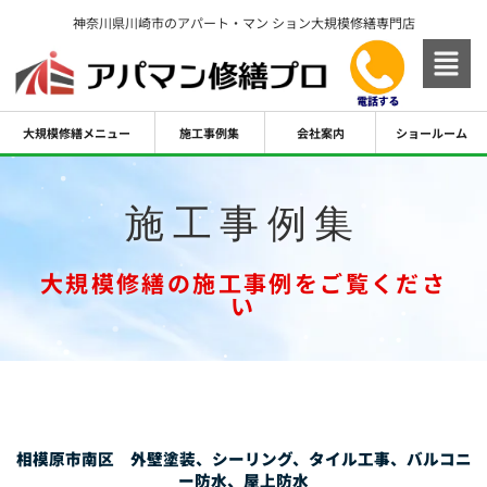
内
神奈川県川崎市のアパート・マン ション大規模修繕専門店
容
を
ス
キ
大規模修繕メニュー
施工事例集
会社案内
ショールーム
ッ
プ
施工事例集
大規模修繕の施工事例をご覧くださ
い
相模原市南区 外壁塗装、シーリング、タイル工事、バルコニ
ー防水、屋上防水