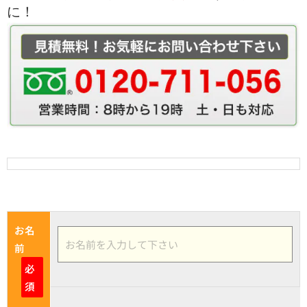
に！
お名
前
必
須