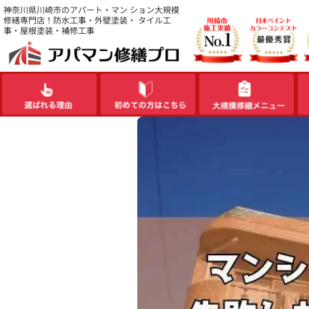
内
神奈川県川崎市のアパート・マン ション大規模
修繕専門店！防水工事・外壁塗装・ タイル工
容
事・屋根塗装・補修工事
を
ス
キ
ッ
プ